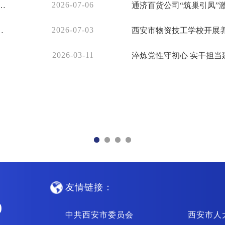
2026-07-06
当惠民生——粮油市场党总支荣获“先进党组织”荣誉称号
通济百货公司“筑巢引凤”
2026-07-03
市国资系统 “两优一先” 表彰
西安市物资技工学校开展
2026-03-11
友情链接：
0
中共西安市委员会
西安市人