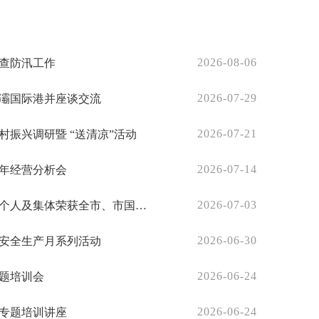
2026-08-06
查防汛工作
2026-07-29
灞国际港并座谈交流
2026-07-21
村振兴调研暨 “送清凉”活动
2026-07-14
半年经营分析会
2026-07-03
喜讯频传！集团多名个人及集体荣获全市、市国资系统 “两优一先” 表彰
2026-06-30
安全生产月系列活动
2026-06-24
题培训会
2026-06-24
专题培训讲座
喜讯频传！