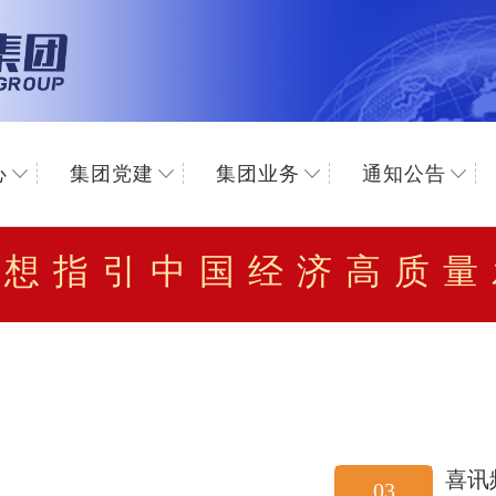
心
集团党建
集团业务
通知公告
思想指引中国经济高质量
03