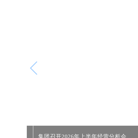
集团召开2026年上半年经营分析会