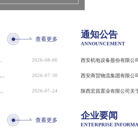
通知公告
查看更多
ANNOUNCEMENT
2026-08-06
引中国经济高质量发展行稳致远
2026-07-30
央政治局召开会议 决定召开二十届五中全会 分析研究当前经济形势和经济工作 中共中央总书记习近平主持会议
2026-07-24
印发《关于加强新时代社会工作的意见》
企业要闻
查看更多
ENTERPRISE INFORM