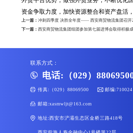
外贸平台优势，做强外贸业务，不断优化
资金争取力度，加快资源整合和资产盘活
上一篇：
冲刺四季度 决胜全年度—— 西安商贸物流集团召开2
下一篇：
西安商贸物流集团组团参加第七届进博会取得积极
联系方式：
电话:（029）8806950
传真:（029）88069500
邮编:710024
邮箱:xasmwljt@163.com
地址:西安市浐灞生态区金桥三路418号
西安前海人寿金融中心1号楼第22层