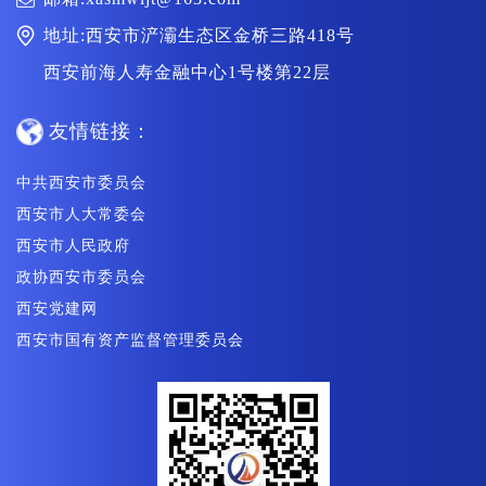
地址:西安市浐灞生态区金桥三路418号
西安前海人寿金融中心1号楼第22层
友情链接：
中共西安市委员会
西安市人大常委会
西安市人民政府
政协西安市委员会
西安党建网
西安市国有资产监督管理委员会