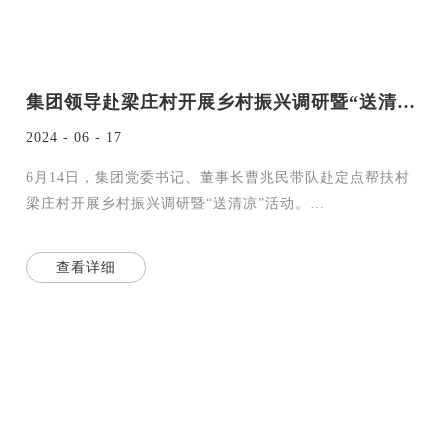
集团领导赴梁庄村开展乡村振兴调研暨“送清凉”活动
2024 - 06 - 17
6月14日，集团党委书记、董事长曹兆民带队赴定点帮扶村
梁庄村开展乡村振兴调研暨“送清凉”活动。
调研组听取了驻村第一书记、工作队队长李明哲关于帮扶
查看详细