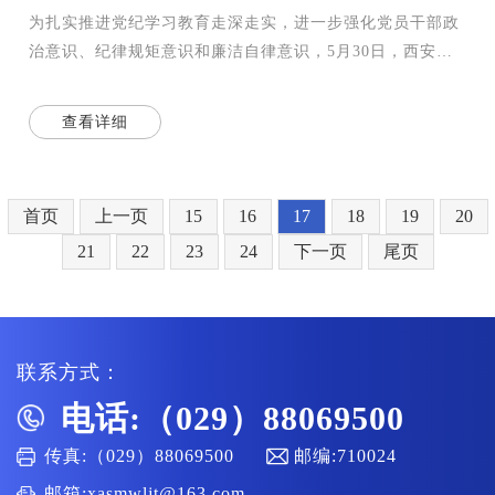
为扎实推进党纪学习教育走深走实，进一步强化党员干部政
治意识、纪律规矩意识和廉洁自律意识，5月30日，西安商
贸物流集团党委组织总部全体党员干部和所属单位领导班子
成员
查看详细
首页
上一页
15
16
17
18
19
20
21
22
23
24
下一页
尾页
联系方式：
电话:（029）88069500
传真:（029）88069500
邮编:710024
邮箱:xasmwljt@163.com