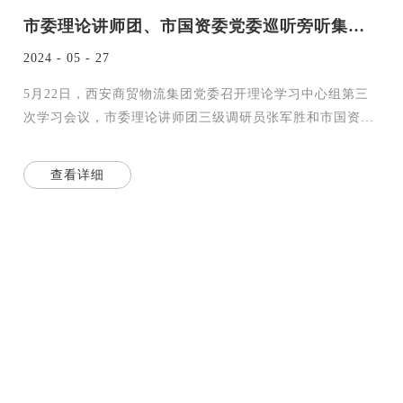
市委理论讲师团、市国资委党委巡听旁听集团党委理论中心组学习会
2024 - 05 - 27
5月22日，西安商贸物流集团党委召开理论学习中心组第三
次学习会议，市委理论讲师团三级调研员张军胜和市国资委
党委副书记彭胜利、党群工作处处长张鑫等一行到会巡听旁
听
查看详细