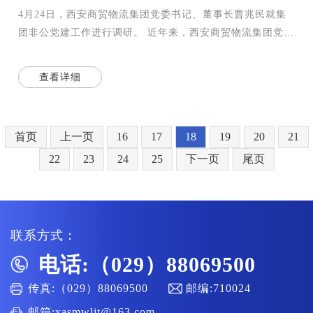
4月24日，西安商贸物流集团党委书记、董事长曹兆民就集
团非公党建工作进行调研。 近年来，西安商贸物流集团党委
全面贯彻落实新时代党的建设总要求和新时代党的组
查看详细
首页
上一页
16
17
18
19
20
21
22
23
24
25
下一页
尾页
联系方式：
电话:（029）88069500
传真:（029）88069500
邮编:710024
邮箱:xasmwljt@163.com