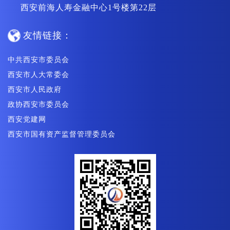
西安前海人寿金融中心1号楼第22层
友情链接：
中共西安市委员会
西安市人大常委会
西安市人民政府
政协西安市委员会
西安党建网
西安市国有资产监督管理委员会