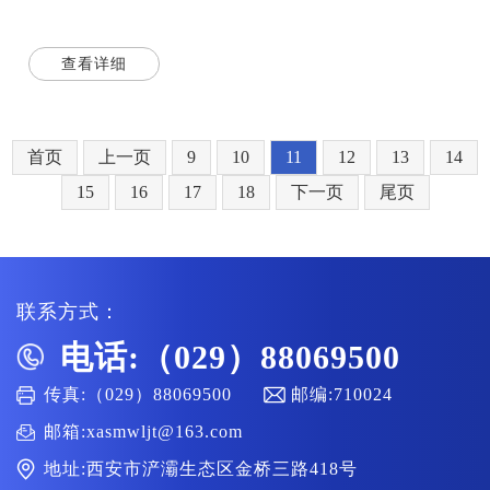
查看详细
首页
上一页
9
10
11
12
13
14
15
16
17
18
下一页
尾页
联系方式：
电话:（029）88069500
传真:（029）88069500
邮编:710024
邮箱:xasmwljt@163.com
地址:西安市浐灞生态区金桥三路418号