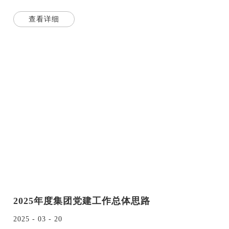
教育
查看详细
2025年度集团党建工作总体思路
2025 - 03 - 20